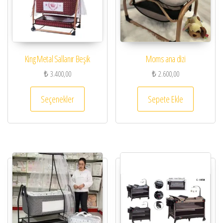
King Metal Sallanır Beşik
Moms ana dizi
₺
3.400,00
₺
2.600,00
Bu ürünün birden fazla varyasyonu var. Seçenekl
Seçenekler
Sepete Ekle