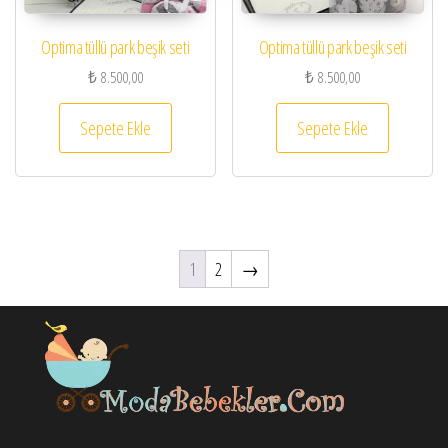
Optima tüllü park beşik seti
Optima tüllü park beşik seti
₺
8.500,00
₺
8.500,00
Sepete Ekle
Sepete Ekle
1
2
→