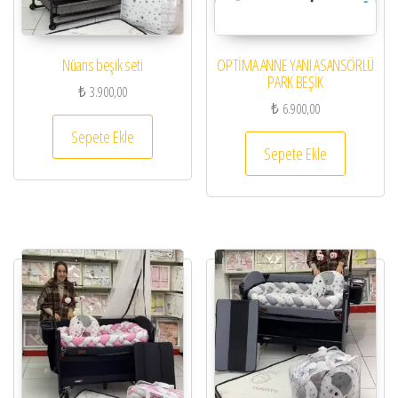
Nüans beşik seti
OPTİMA ANNE YANI ASANSÖRLÜ
PARK BEŞİK
₺
3.900,00
₺
6.900,00
Sepete Ekle
Sepete Ekle