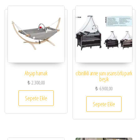
Ahşap hamak
cibinlikli anne yanı asansörlü park
beşik
₺
2.300,00
₺
6.900,00
Sepete Ekle
Sepete Ekle