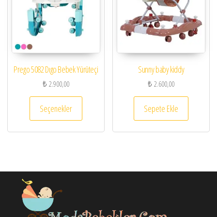
Prego 5082 Dıgo Bebek Yürüteçi
Sunny baby kiddy
₺
2.900,00
₺
2.600,00
Bu ürünün birden fazla varyasyonu var. Seçenekl
Seçenekler
Sepete Ekle