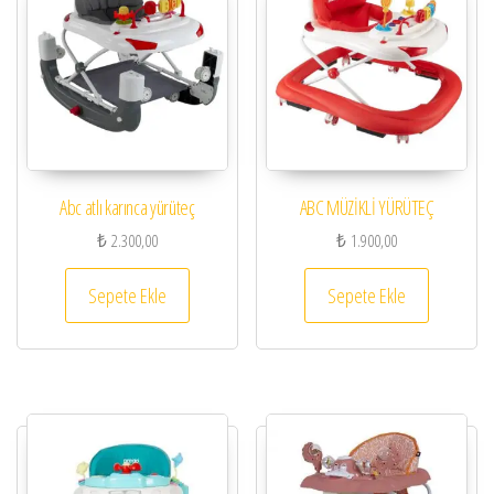
Abc atlı karınca yürüteç
ABC MÜZİKLİ YÜRÜTEÇ
₺
2.300,00
₺
1.900,00
Sepete Ekle
Sepete Ekle