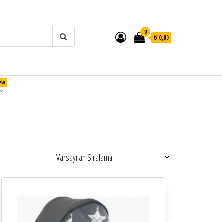
0
₺ 0,00
EW