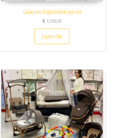
Galaxy yeni doğan bebek çeyiz seti
₺
12.900,00
Sepete Ekle