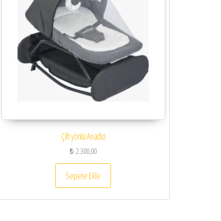
Çift yönlü Anadizi
₺
2.300,00
Sepete Ekle