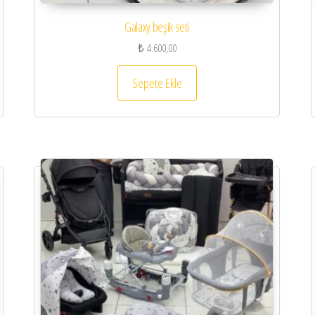
Galaxy beşik seti
₺
4.600,00
Sepete Ekle