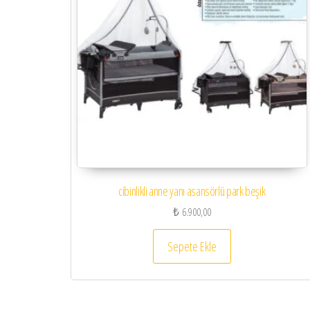
cibinlikli anne yanı asansörlü park beşik
₺
6.900,00
Sepete Ekle