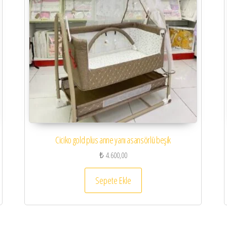
Ciciko gold plus anne yanı asansörlü beşik
₺
4.600,00
Sepete Ekle