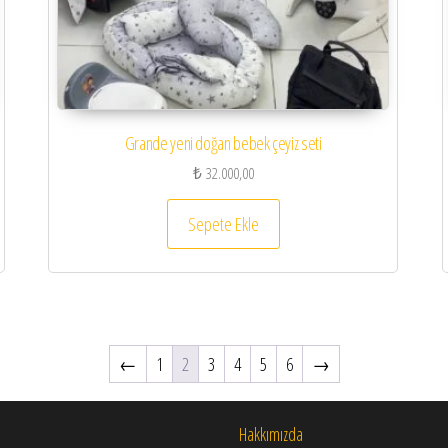
Grande yeni doğan bebek çeyiz seti
₺
32.000,00
Sepete Ekle
←
1
2
3
4
5
6
→
Hakkımızda