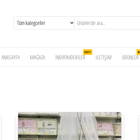
da
ekler
HOT!
N
ANASAYFA
MAĞAZA
İNDIRIMDEKILER
İLETIŞIM
ÜRÜNLER