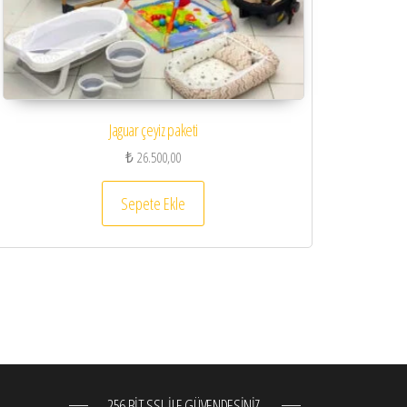
Jaguar çeyiz paketi
₺
26.500,00
Sepete Ekle
256 BIT SSL ILE GÜVENDESINIZ.