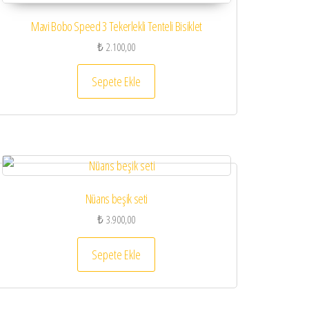
Mavi Bobo Speed 3 Tekerlekli Tenteli Bisiklet
₺
2.100,00
Sepete Ekle
Nüans beşik seti
₺
3.900,00
Sepete Ekle