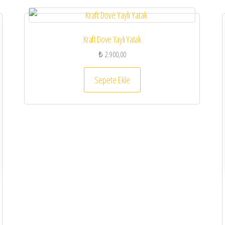
Kraft Dove Yaylı Yatak
₺
2.900,00
Sepete Ekle
la varyasyonu var. Seçenekler ürün sayfasından seçilebilir