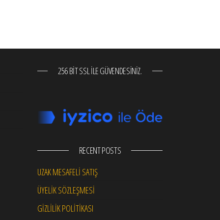
256 BIT SSL ILE GÜVENDESINIZ.
RECENT POSTS
UZAK MESAFELİ SATIŞ
ÜYELİK SÖZLEŞMESİ
GİZLİLİK POLİTİKASI