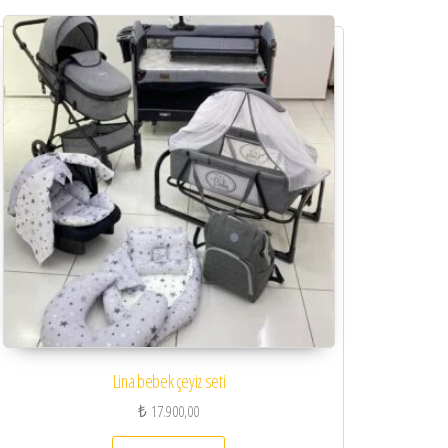
Lina bebek çeyiz seti
₺
17.900,00