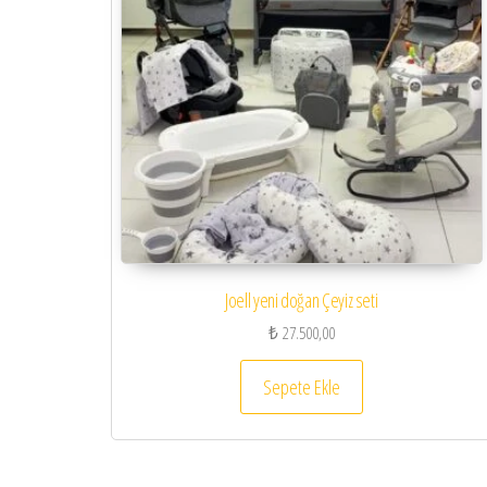
Joell yeni doğan Çeyiz seti
₺
27.500,00
Sepete Ekle