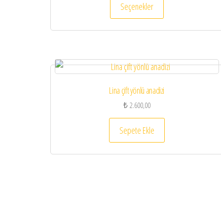
Seçenekler
Lina çift yönlü anadizi
₺
2.600,00
Sepete Ekle