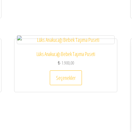
Lüks Anakucağı Bebek Taşıma Puseti
₺
1.900,00
Bu ürünün birden fazla varyas
Seçenekler