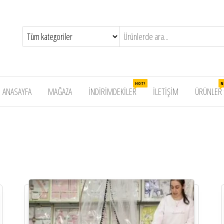
da
ekler
HOT!
N
ANASAYFA
MAĞAZA
İNDIRIMDEKILER
İLETIŞIM
ÜRÜNLER