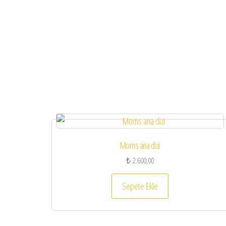
Moms ana dizi
₺
2.600,00
Sepete Ekle