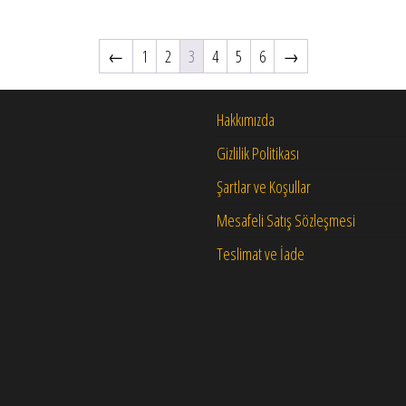
←
1
2
3
4
5
6
→
Hakkımızda
Gizlilik Politikası
Şartlar ve Koşullar
Mesafeli Satış Sözleşmesi
Teslimat ve İade