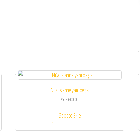
Nüans anne yanı beşik
₺
2.600,00
Sepete Ekle