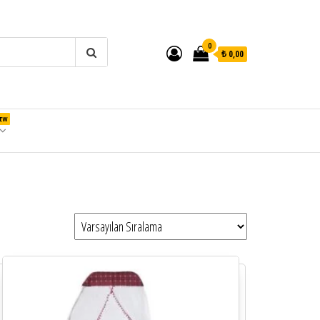
0
₺ 0,00
EW