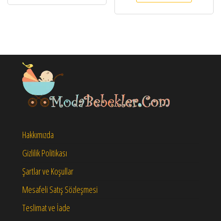
Hakkımızda
Gizlilik Politikası
Şartlar ve Koşullar
Mesafeli Satış Sözleşmesi
Teslimat ve İade