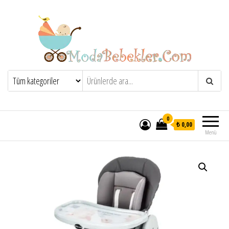
Moda Bebekler
0
₺ 0,00
Menü