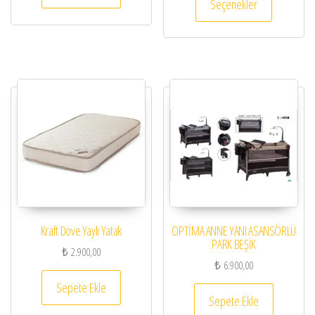
Seçenekler
Kraft Dove Yaylı Yatak
OPTİMA ANNE YANI ASANSÖRLÜ
PARK BEŞİK
₺
2.900,00
₺
6.900,00
Sepete Ekle
Sepete Ekle