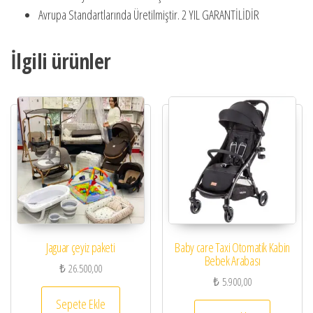
Avrupa Standartlarında Üretilmiştir. 2 YIL GARANTİLİDİR
İlgili ürünler
Jaguar çeyiz paketi
Baby care Taxi Otomatik Kabin
Bebek Arabası
₺
26.500,00
₺
5.900,00
Sepete Ekle
Bu ürünün 