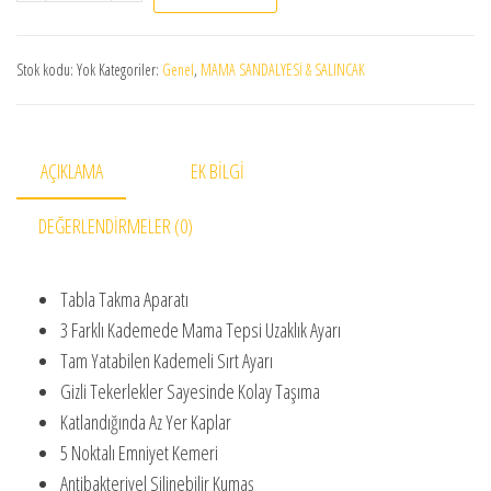
Stok kodu:
Yok
Kategoriler:
Genel
,
MAMA SANDALYESİ & SALINCAK
AÇIKLAMA
EK BILGI
DEĞERLENDIRMELER (0)
Tabla Takma Aparatı
3 Farklı Kademede Mama Tepsi Uzaklık Ayarı
Tam Yatabilen Kademeli Sırt Ayarı
Gizli Tekerlekler Sayesinde Kolay Taşıma
Katlandığında Az Yer Kaplar
5 Noktalı Emniyet Kemeri
Antibakteriyel Silinebilir Kumaş