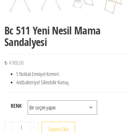
Bc 511 Yeni Nesil Mama
Sandalyesi
₺
4.900,00
5 Noktalı Emniyet Kemeri
Antibakteriyel Silinebilir Kumaş
RENK
Bc 511 Yeni Nesil Mama Sandalyesi adet
-
+
Sepete Ekle