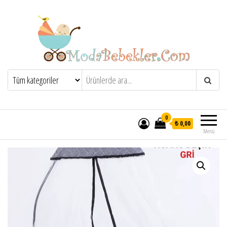
Moda Bebekler
0
₺ 0,00
Menü