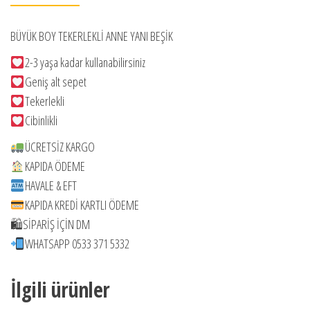
BÜYÜK BOY TEKERLEKLİ ANNE YANI BEŞİK
2-3 yaşa kadar kullanabilirsiniz
Geniş alt sepet
Tekerlekli
Cibinlikli
ÜCRETSİZ KARGO
KAPIDA ÖDEME
HAVALE & EFT
KAPIDA KREDİ KARTLI ÖDEME
🛍SİPARİŞ İÇİN DM
WHATSAPP 0533 371 5332
İlgili ürünler