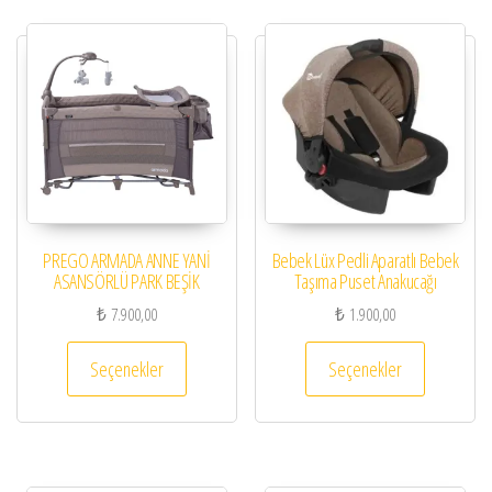
PREGO ARMADA ANNE YANİ
Bebek Lüx Pedli Aparatlı Bebek
ASANSÖRLÜ PARK BEŞİK
Taşıma Puset Anakucağı
₺
7.900,00
₺
1.900,00
Bu ürünün birden fazla varyasyonu var. Seçenekl
Bu ürünün 
Seçenekler
Seçenekler