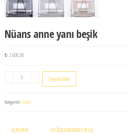
Nüans anne yanı beşik
₺
2.600,00
Nüans anne yanı beşik adet
-
+
Sepete Ekle
Kategoriler:
Genel
AÇIKLAMA
DEĞERLENDIRMELER (0)