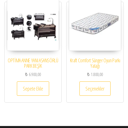
OPTİMA ANNE YANI ASANSÖRLÜ
Kraft Comfort Sünger Oyun Parkı
PARK BEŞİK
Yatağı
₺
6.900,00
₺
1.800,00
Bu ürünün 
Sepete Ekle
Seçenekler