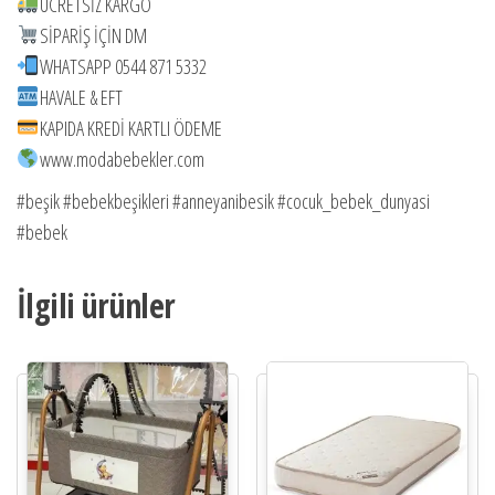
ÜCRETSİZ KARGO
SİPARİŞ İÇİN DM
WHATSAPP 0544 871 5332
HAVALE & EFT
KAPIDA KREDİ KARTLI ÖDEME
www.modabebekler.com
#beşik #bebekbeşikleri #anneyanibesik #cocuk_bebek_dunyasi
#bebek
İlgili ürünler