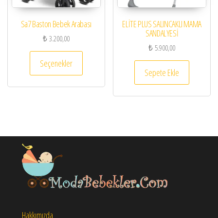
Sa7 Baston Bebek Arabası
ELİTE PLUS SALINCAKLI MAMA
SANDALYESİ
₺
3.200,00
₺
5.900,00
Bu ürünün birden fazla varyasyonu var. Seçenekl
Seçenekler
Sepete Ekle
Hakkımızda