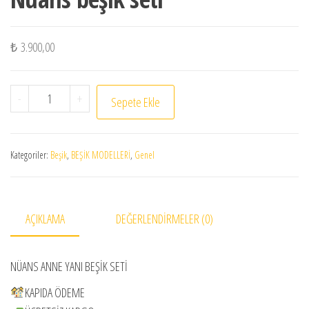
₺
3.900,00
Nüans beşik seti adet
-
+
Sepete Ekle
Kategoriler:
Beşik
,
BEŞİK MODELLERİ
,
Genel
AÇIKLAMA
DEĞERLENDIRMELER (0)
NÜANS ANNE YANI BEŞİK SETİ
KAPIDA ÖDEME