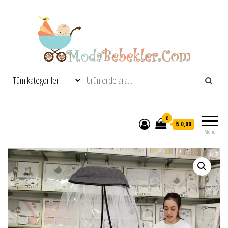
Moda Bebekler
0
₺ 0,00
Menü