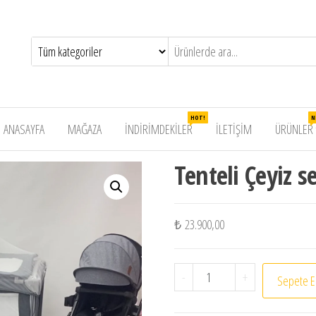
da
ekler
HOT!
N
ANASAYFA
MAĞAZA
İNDIRIMDEKILER
İLETIŞIM
ÜRÜNLER
Tenteli Çeyiz se
₺
23.900,00
Tenteli Çeyiz seti adet
-
+
Sepete E