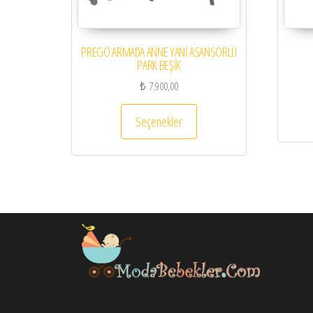
PREGO ARMADA ANNE YANİ ASANSÖRLÜ
PARK BEŞİK
₺
7.900,00
Bu ürünün birden fazla varya
Seçenekler