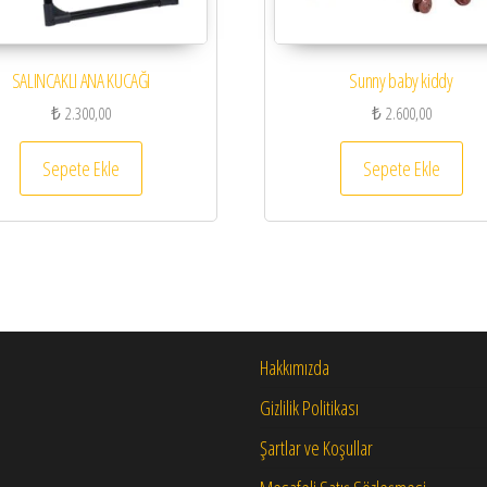
SALINCAKLI ANA KUCAĞI
Sunny baby kiddy
₺
2.300,00
₺
2.600,00
Sepete Ekle
Sepete Ekle
syonu var. Seçenekler ürün sayfasından seçilebilir
Hakkımızda
Gizlilik Politikası
Şartlar ve Koşullar