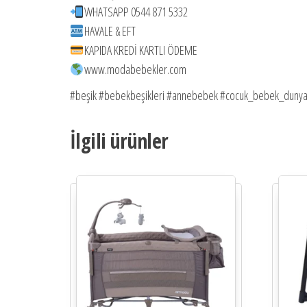
WHATSAPP 0544 871 5332
HAVALE & EFT
KAPIDA KREDİ KARTLI ÖDEME
www.modabebekler.com
#beşik #bebekbeşikleri #annebebek #cocuk_bebek_duny
İlgili ürünler