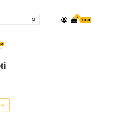
0
₺ 0,00
EW
ti
kle